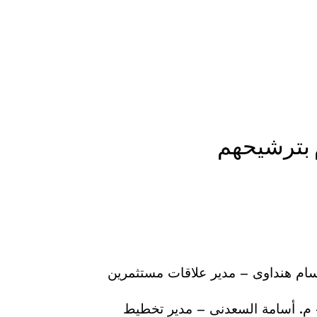
م بترشيحهم
وسام هنداوى – مدير علاقات مستثمرين
– م. أسامة السعدنى – مدير تخطيط