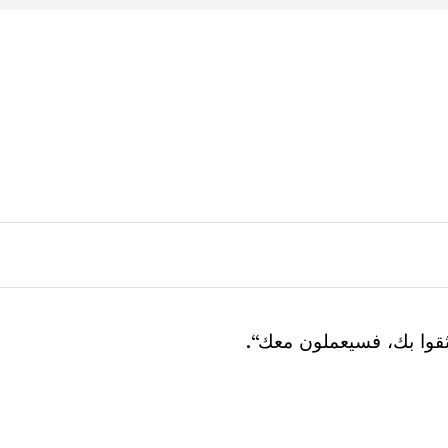
ثقوا بك، فسيعملون معك“.