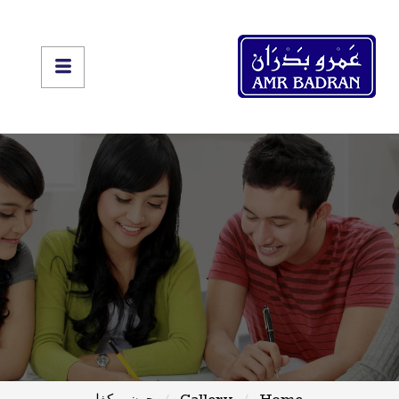
Home
Gallery
جون روكفلر