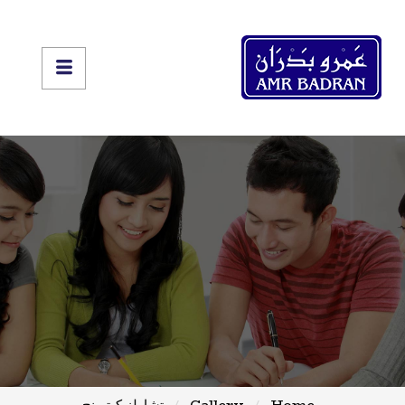
Home
Gallery
تشارلز كيترينج